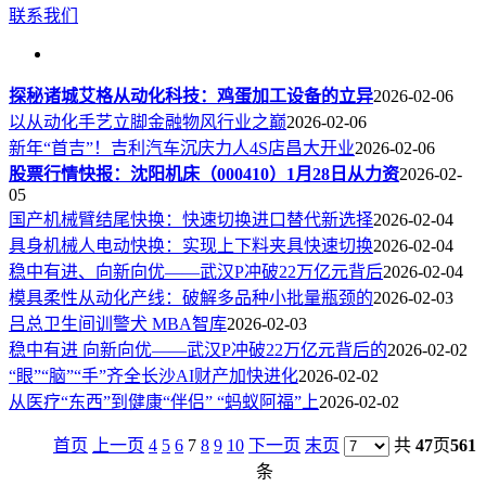
联系我们
探秘诸城艾格从动化科技：鸡蛋加工设备的立异
2026-02-06
以从动化手艺立脚金融物风行业之巅
2026-02-06
新年“首吉”！吉利汽车沉庆力人4S店昌大开业
2026-02-06
股票行情快报：沈阳机床（000410）1月28日从力资
2026-02-
05
国产机械臂结尾快换：快速切换进口替代新选择
2026-02-04
具身机械人电动快换：实现上下料夹具快速切换
2026-02-04
稳中有进、向新向优——武汉P冲破22万亿元背后
2026-02-04
模具柔性从动化产线：破解多品种小批量瓶颈的
2026-02-03
吕总卫生间训警犬 MBA智库
2026-02-03
稳中有进 向新向优——武汉P冲破22万亿元背后的
2026-02-02
“眼”“脑”“手”齐全长沙AI财产加快进化
2026-02-02
从医疗“东西”到健康“伴侣” “蚂蚁阿福”上
2026-02-02
首页
上一页
4
5
6
7
8
9
10
下一页
末页
共
47
页
561
条