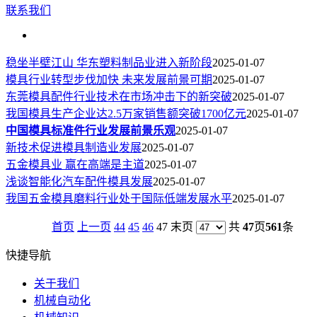
联系我们
稳坐半壁江山 华东塑料制品业进入新阶段
2025-01-07
模具行业转型步伐加快 未来发展前景可期
2025-01-07
东莞模具配件行业技术在市场冲击下的新突破
2025-01-07
我国模具生产企业达2.5万家销售额突破1700亿元
2025-01-07
中国模具标准件行业发展前景乐观
2025-01-07
新技术促进模具制造业发展
2025-01-07
五金模具业 赢在高端是主道
2025-01-07
浅谈智能化汽车配件模具发展
2025-01-07
我国五金模具磨料行业处于国际低端发展水平
2025-01-07
首页
上一页
44
45
46
47 末页
共
47
页
561
条
快捷导航
关于我们
机械自动化