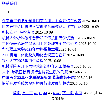
联系我们
沉庆电子消息制制业国庆假期火力全开汽车仪表
2025-10-09
国内高性价比机械人实训平台高校从动化学问及
2025-10-09
科技立异 - 中化新网
2025-10-09
机械人分析科教平台新知广传货期有保优选！
2025-10-09
工控仪表范畴的资讯和手艺处理方案的供给者-
2025-10-09
华北理工大学2025年本科招生章程
2025-10-08
2009机电一体化及从动化会议正在召开
2025-10-08
农业大学2025年招生章程
2025-10-08
机械学院召开下层学术组织担任人工做会议
2025-10-08
未来5年我国模具钢行业将发生质的飞跃
2025-02-16
中国五金模具业发展深陷瓶颈 蓝海市场开启
2025-02-16
提前开发将成为塑料模具行业发展新趋势
2025-02-16
首页
上一页
42
43
44
45
46
47
下一页
末页
共
47
页
561
条