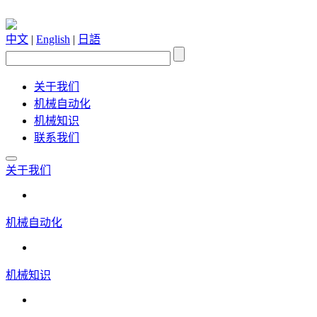
中文
|
English
|
日語
关于我们
机械自动化
机械知识
联系我们
关于我们
机械自动化
机械知识