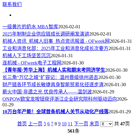
联系我们
一级黄片的奶水 MBA智库
2026-02-01
2025年制制企业供应链成长调研阐发演讲
2026-02-01
机械人资讯_机械人旧事_热点资讯报道 - OFweek网
2026-01-31
工业和消息化部：2025年工业和消息化成长次要方
2026-01-31
机械人下工场坚苦沉沉
2026-01-31
连机械 - OFweek电子工程网
2026-01-30
【青年报·芳华上海】机械人实和期末考同济学生
2026-01-30
长三角“万亿之城”扩容记：温州晋级徐州进击
2026-01-30
财产链各环节成长敏捷具身智能贸易化径逐步清
2026-01-30
薪火中国·非遗之光 优良传承人——温剑波
2026-01-29
ONPOW欧宝龙按钮获评浙江企业研究院科创驱动迈向
2026-
01-29
10万台年产能！全球首条机械人关节从动化产线落
2026-01-29
首页
上一页
5
6
7
8
9
10
11
下一页
末页
共
47
页
561
条