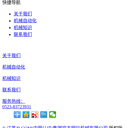
快捷导航
关于我们
机械自动化
机械知识
联系我们
关于我们
机械自动化
机械知识
联系我们
服务热线：
0523-83723931