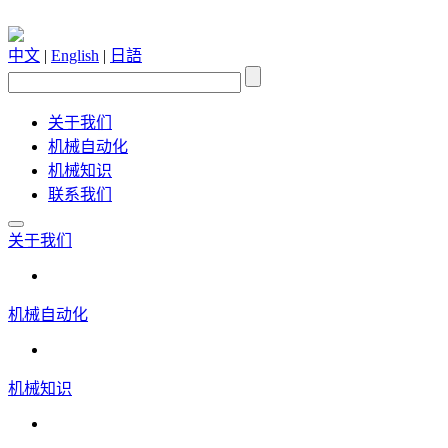
中文
|
English
|
日語
关于我们
机械自动化
机械知识
联系我们
关于我们
机械自动化
机械知识