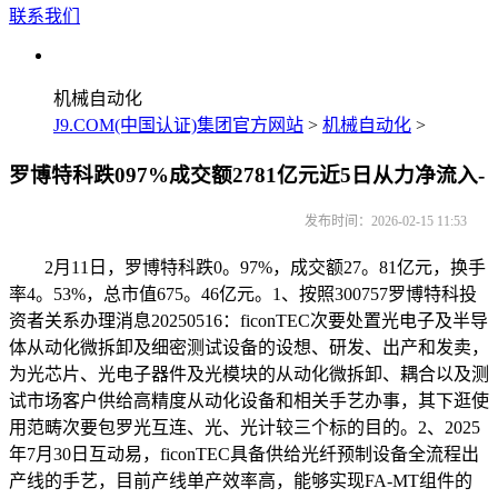
联系我们
机械自动化
J9.COM(中国认证)集团官方网站
>
机械自动化
>
罗博特科跌097%成交额2781亿元近5日从力净流入-
发布时间：2026-02-15 11:53
2月11日，罗博特科跌0。97%，成交额27。81亿元，换手
率4。53%，总市值675。46亿元。1、按照300757罗博特科投
资者关系办理消息20250516：ficonTEC次要处置光电子及半导
体从动化微拆卸及细密测试设备的设想、研发、出产和发卖，
为光芯片、光电子器件及光模块的从动化微拆卸、耦合以及测
试市场客户供给高精度从动化设备和相关手艺办事，其下逛使
用范畴次要包罗光互连、光、光计较三个标的目的。2、2025
年7月30日互动易，ficonTEC具备供给光纤预制设备全流程出
产线的手艺，目前产线单产效率高，能够实现FA-MT组件的