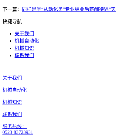
下一篇：
同样是学“从动化类”专业结业后薪酬待遇“天
快捷导航
关于我们
机械自动化
机械知识
联系我们
关于我们
机械自动化
机械知识
联系我们
服务热线：
0523-83723931