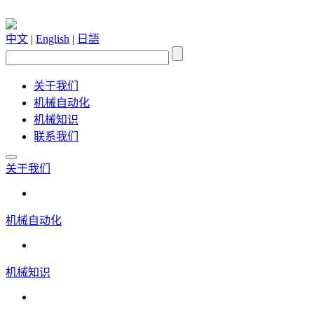
中文
|
English
|
日語
关于我们
机械自动化
机械知识
联系我们
关于我们
机械自动化
机械知识