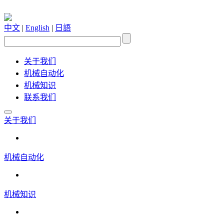
中文
|
English
|
日語
关于我们
机械自动化
机械知识
联系我们
关于我们
机械自动化
机械知识