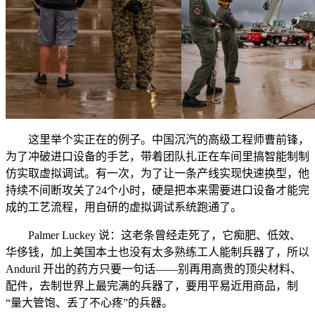
这里举个实正在的例子。中国沉汽的高级工程师曹前锋，
为了冲破进口设备的手艺，带着团队扎正在车间里搞智能制制
仿实取虚拟调试。有一次，为了让一条产线实现快速换型，他
持续不间断攻关了24个小时，硬是把本来需要进口设备才能完
成的工艺流程，用自研的虚拟调试系统跑通了。
Palmer Luckey 说：这老条曾经走死了，它痴肥、低效、
华侈钱，加上美国本土也没有太多熟练工人能制兵器了，所以
Anduril 开出的药方只要一句话——别再用高贵的顶尖材料、
配件，去制世界上最完满的兵器了，要用平易近用商品，制
“量大管饱、丢了不心疼”的兵器。