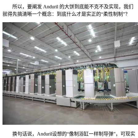
所以，要阐发 Anduril 的大饼到底能不克不及实现，我们
就得先搞清晰一个概念：到底什么才是实正的“柔性制制”？
换句话说，Anduril设想的“像制浴缸一样制导弹”，可现实