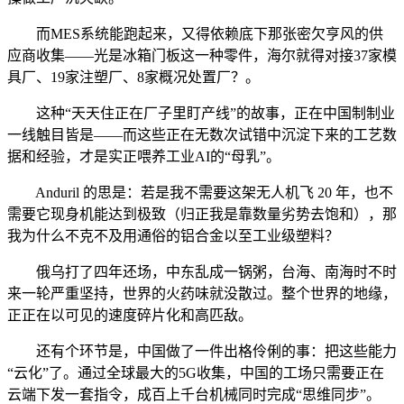
而MES系统能跑起来，又得依赖底下那张密欠亨风的供
应商收集——光是冰箱门板这一种零件，海尔就得对接37家模
具厂、19家注塑厂、8家概况处置厂？。
这种“天天住正在厂子里盯产线”的故事，正在中国制制业
一线触目皆是——而这些正在无数次试错中沉淀下来的工艺数
据和经验，才是实正喂养工业AI的“母乳”。
Anduril 的思是：若是我不需要这架无人机飞 20 年，也不
需要它现身机能达到极致（归正我是靠数量劣势去饱和），那
我为什么不克不及用通俗的铝合金以至工业级塑料？
俄乌打了四年还场，中东乱成一锅粥，台海、南海时不时
来一轮严重坚持，世界的火药味就没散过。整个世界的地缘，
正正在以可见的速度碎片化和高匹敌。
还有个环节是，中国做了一件出格伶俐的事：把这些能力
“云化”了。通过全球最大的5G收集，中国的工场只需要正在
云端下发一套指令，成百上千台机械同时完成“思维同步”。