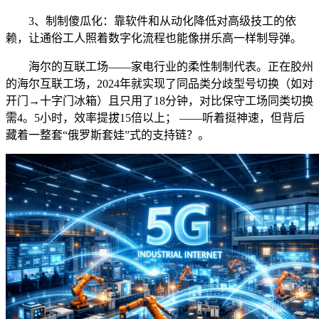
3、制制傻瓜化：靠软件和从动化降低对高级技工的依
赖，让通俗工人照着数字化流程也能像拼乐高一样制导弹。
海尔的互联工场——家电行业的柔性制制代表。正在胶州
的海尔互联工场，2024年就实现了同品类分歧型号切换（如对
开门→十字门冰箱）且只用了18分钟，对比保守工场同类切换
需4。5小时，效率提拔15倍以上； ——听着挺神速，但背后
藏着一整套“俄罗斯套娃”式的支持链？。