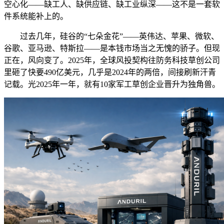
空心化——缺工人、缺供应链、缺工业纵深——这不是一套软
件系统能补上的。
过去几年，硅谷的“七朵金花”——英伟达、苹果、微软、
谷歌、亚马逊、特斯拉——是本钱市场当之无愧的骄子。但现
正在，风向变了。2025年，全球风投契构往防务科技草创公司
里砸了快要490亿美元，几乎是2024年的两倍，间接刷新汗青
记载。光2025年一年，就有10家军工草创企业晋升为独角兽。