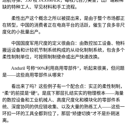
巡航导弹、550 枚 JASSM-ER，每枚几百万美金，出产端赖稀
缺的特种工人、罕见材料和手工流程。
柔性出产这个概念之所以被提出来，是由于整个市场都正
在转型，中国的消费者正在电商平台的活跃，催生了良多非尺
度化的小批量出产。
中国国度军用尺度的定义很曲白：由数控加工设备、物料
搬运设备和计较机节制系统构成的从动化制制系统，包含多个
柔性制制单位，可按照制制使命或出产快速改换。
Anduril 号称“90%利用商用零部件”，听起来很美，但问题
是——这些商用零部件从哪来？
看出来了吗？这些例子有一个配合点：实正的柔性制制，
“柔”的前提是“硬”。是底下那层扎结实实的物理根本——海量
的数控设备和工业机械人、高度尺度化和模块化的零部件系
统、深度协同的供应链收集、以及大量的熟练工人——这些一
环扣一环的工具全都到位了，那层“矫捷切换”才不是扑朔迷
离。