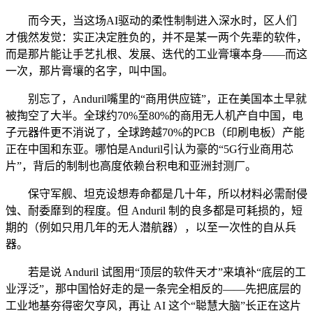
而今天，当这场AI驱动的柔性制制进入深水时，区人们
才俄然发觉：实正决定胜负的，并不是某一两个先辈的软件，
而是那片能让手艺扎根、发展、迭代的工业膏壤本身——而这
一次，那片膏壤的名字，叫中国。
别忘了，Anduril嘴里的“商用供应链”，正在美国本土早就
被掏空了大半。全球约70%至80%的商用无人机产自中国，电
子元器件更不消说了，全球跨越70%的PCB（印刷电板）产能
正在中国和东亚。哪怕是Anduril引认为豪的“5G行业商用芯
片”，背后的制制也高度依赖台积电和亚洲封测厂。
保守军舰、坦克设想寿命都是几十年，所以材料必需耐侵
蚀、耐委靡到的程度。但 Anduril 制的良多都是可耗损的，短
期的（例如只用几年的无人潜航器），以至一次性的自从兵
器。
若是说 Anduril 试图用“顶层的软件天才”来填补“底层的工
业浮泛”，那中国恰好走的是一条完全相反的——先把底层的
工业地基夯得密欠亨风，再让 AI 这个“聪慧大脑”长正在这片