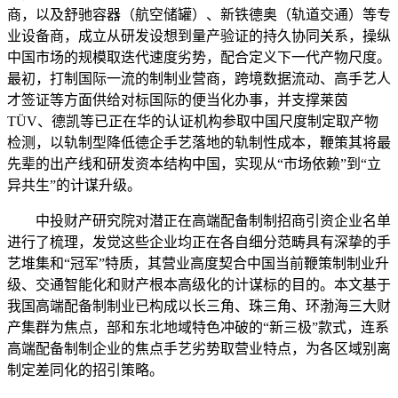
商，以及舒驰容器（航空储罐）、新铁德奥（轨道交通）等专
业设备商，成立从研发设想到量产验证的持久协同关系，操纵
中国市场的规模取迭代速度劣势，配合定义下一代产物尺度。
最初，打制国际一流的制制业营商，跨境数据流动、高手艺人
才签证等方面供给对标国际的便当化办事，并支撑莱茵
TÜV、德凯等已正在华的认证机构参取中国尺度制定取产物
检测，以轨制型降低德企手艺落地的轨制性成本，鞭策其将最
先辈的出产线和研发资本结构中国，实现从“市场依赖”到“立
异共生”的计谋升级。
中投财产研究院对潜正在高端配备制制招商引资企业名单
进行了梳理，发觉这些企业均正在各自细分范畴具有深挚的手
艺堆集和“冠军”特质，其营业高度契合中国当前鞭策制制业升
级、交通智能化和财产根本高级化的计谋标的目的。本文基于
我国高端配备制制业已构成以长三角、珠三角、环渤海三大财
产集群为焦点，部和东北地域特色冲破的“新三极”款式，连系
高端配备制制企业的焦点手艺劣势取营业特点，为各区域别离
制定差同化的招引策略。