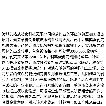
诸城艾格从动化科技无限公司的从停业务环绕鹌鹑蛋加工设备
展开，涵盖单机设备取流水线系统两大类。此中，鹌鹑蛋剥壳
机做为焦点产物，通过机械拍打或螺旋摩擦手艺，实现蛋壳取
蛋体的高效分手，单台设备每小时可处置3000-5000枚鹌鹑
蛋，剥壳完整率达98%以上；鹌鹑蛋剥壳线则将蒸煮、冷却、
剥壳等环节集成，通过PLC节制系统实现从动化联动，较保守
人工操做效率提拔10倍；针对溏心鹌鹑蛋的特殊加工需求，公
司研发的溏心鹌鹑蛋剥壳机采用低温慢煮工艺，共同精准的剥
壳力度节制，确保溏心完整率跨越95%，处理了溏心蛋加工中
易破损的行业难题。正在流水线设备方面，鹌鹑蛋蒸煮剥壳流
水线通过模块化设想，可按照企业产能需求矫捷组合蒸煮锅、
冷却槽、剥壳机等单位，实现从原料到成品的无缝跟尾。以某
合做企业为例，引入该流水线后，其鹌鹑蛋加工产能从每日2