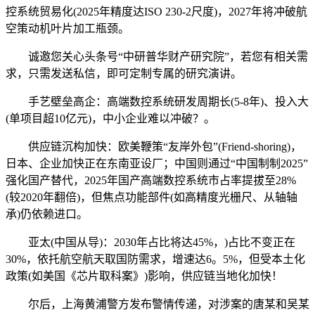
控系统贸易化(2025年精度达ISO 230-2尺度)，2027年将冲破航
空策动机叶片加工瓶颈。
诚邀您关心头条号“中研普华财产研究院”，若您有相关需
求，只需发送私信，即可定制专属的研究演讲。
手艺壁垒高企：高端数控系统研发周期长(5-8年)、投入大
(单项目超10亿元)，中小企业难以冲破？。
供应链沉构加快：欧美鞭策“友岸外包”(Friend-shoring)，
日本、企业加快正在东南亚设厂；中国则通过“中国制制2025”
强化国产替代，2025年国产高端数控系统市占率提拔至28%
(较2020年翻倍)，但焦点功能部件(如高精度光栅尺、从轴轴
承)仍依赖进口。
亚太(中国从导)：2030年占比将达45%，)占比不变正在
30%，依托航空航天取国防需求，增速达6。5%，但受本土化
政策(如美国《芯片取科案》)影响，供应链当地化加快！
尔后，上海黄浦警方发布警情传递，对涉案的唐某和吴某