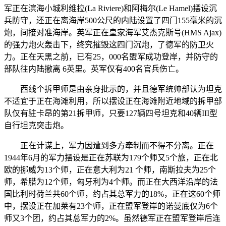
军正在滨海小城利维拉(La Riviere)和阿梅尔(Le Hamel)摆设沉
兵防守，还正在离海岸500公尺的内陆设置了四门155毫米的沉
炮，间接对准海岸。英军正在皇家海军艾杰克斯号(HMS Ajax)
的强力炮火轰击下，终究摧毁这四门沉炮，了德军的防卫火
力。正在天黑之前，已有25，000名盟军成功登岸，并防守的
部队往内陆撤离 6英里。英军仅有400名官兵伤亡。
西线个拆甲师是由亲身批示的，并且德军统帅部认为坦克
不适宜于正在海滩利用，所以摆设正在海滩附近地域的拆甲部
队仅有驻卡昂的第21拆甲师，只要127辆四号坦克和40辆III型
自行坦克突击炮。
正在计谋上，军力因遭到多方牵制而不得不分离。正在
1944年6月的军力摆设是正在苏联为179个师又5个旅，正在北
欧的挪威为13个师，正在意大利为21 个师，南斯拉夫为25个
师，希腊为12个师，匈牙利为4个师。而正在大西洋沿岸的法
国比利时荷兰共60个师，约占其总军力的18%，正在这60个师
中，摆设正在加莱有23个师，正在盟军登岸的诺曼底仅为6个
师又3个团，约占其总军力的2%。虽然德军正在盟军登岸后连