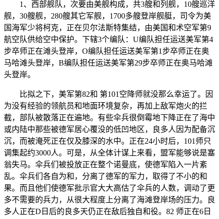
1、西部舰队，次要由美舰构成，共3艘和列舰，10艘巡洋
舰，30艘舰，280艘其它军舰，1700多艘登岸舰艇，司令为美
国海军少将柯克，正在贝尔法斯特集结，由美国和术空军第9
航空队供给空中保护。下辖3个编队：U编队担任运送美军第4
步卒师正在滩头登岸，O编队担任运送美军第1步卒师正在奥
马哈滩头登岸，B编队担任运送美军第29步卒师正在奥马哈滩
头登岸。
比拟之下，美军第82和 第101空降师就没那么幸运了。因
为没有经验的领航员和地面环境复杂，再加上敌军炮火的拦
截，部队被散落正在遍地。有些伞兵很倒霉地下降正在了海中
或内陆中那些被德军居心覆没的低凹地区，良多人因为配备沉
沉，而被淹死正在仅及膝深的水中。正在24小时后，101师只
调集起约3000人。可是，从全体计谋上来看，盟军能够说是塞
翁失马。伞兵们被投放正在整个诺曼底，使德军陷入一片紊
乱。伞兵们各自为和，分离了德军的军力，取得了不小的和
果。而且他们使德军批示官大大高估了伞兵的人数，调动了更
多不需要的兵力，从很大程度上分离了海滩登岸场的压力。良
多人正在D日后的良多天仍正在敌后独自和役。82 师正在6日