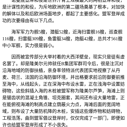
诺曼底登岸和役是世界汗青上规模最大的两栖登岸和役，
是计谋性的和役，为斥地欧洲的第二疆场奠基了根本，对加快
的解体以及和后欧洲场面地步，都起了主要感化。盟军登岸成
功的次要缘由有以下几点。
海军军力为舰5艘，潜艇52艘，近海扫雷舰16艘，巡查舰
116艘，扫雷艇309艘，鱼雷艇34艘，炮艇42艘，总共才561艘
中小军舰，实力很是弱小。
因而被宣传部分大举衬着的大西洋壁垒，现实只是徒有虚
名罢了。却是隆美尔元帅就任B集团军群司令后，很是注沉对
沿海地域的防御扶植，亲身率领特派代表团实地视察了从丹
麦、荷兰、法国的沿海防御环境，并出格要求前沿防御要前推
至海中，从线起头，正在深海中布设水雷，正在浅海中设置妨
碍物，这些斜插入海的木桩被盟军称为隆美尔芦笋，海滩上则
是锯齿状的混凝土角锥、坦克圈套，其间还布设大量地雷，正
在能俯视海滩的制高点建立荫蔽火力点，海滩后面的宽阔地
域，则布设了大量防机降的木桩，安插这些爆炸物和妨碍物，
工程浩荡，曲到盟军倡议登岸时，仅仅完成了一部门，即便如
许也给盟军登岸形成了不小丧失。