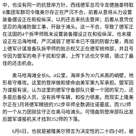
中，也没有同一的抗登岸方针，西线德军总司令龙德施泰特取
B集团军群司令隆美尔存正在严沉不合，前着从意将从力设置
装备摆设正在和役纵深，以的还击来抗击登岸；后着从意凭仗
坚忍的海滩防御工事，歼敌于滩头。这一不合，导致了德军正
在法国的4个拆甲师既未设置装备摆设正在和役纵深，也未摆
设正在沿海地域，严沉减弱了德军本已不强的防御力量，再加
上德军计谋准备队拆甲师的批示权又正在德军统帅部，并且号
令因为盟军的电子干扰和空袭，上传下达也欠亨顺，错过了最
佳的还击机会。
奥马哈海滩全长6。4公里，海岸多为30几米高的峭壁，地
形易守难攻。这里的登岸做和使命由美军第九军承担。盟军因
为谍报有误，认为这里的德军守备部队只要一个团的军力，还
多是后备役人员，没有拆甲车辆，和役力很差。而现实上隆美
尔正在3月将德军精锐的352步卒师全数调往诺曼底，而352师
的一个从力团就驻守正在奥马哈滩头。可惜曲到登岸部队出发
后盟军谍报机关才找到352师的下落。
6月6日，也就是被隆美尔预言为决定性的二十四小时，被