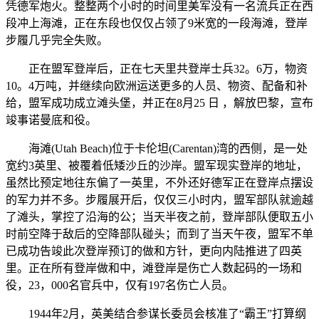
凭德军炮火。整整两个小时的时间里美军没有一名流兵正在西
段冲上海滩，正在东段也仅仅占领了9米宽的一段海滩，登岸
步履几乎完全失败。
正在盟军登岸后，正在七天里共登岸士兵32。6万，物资
10。4万吨，并继续向欧洲运送更多的人员、物资、配备和补
给，盟军成功成立滩头堡，并正在8月25 日 ，解放巴黎，宣布
竣事诺曼底和役。
海滩(Utah Beach)位于卡伦坦(Carentan)湾的西侧，是一处
宽约3英里、被覆着低矮沙丘的沙岸。盟军现实登岸的地址，
虽然比预定地往东偏了一英里，不外还好德军正在登岸点摆设
的军力并不多。步履展开后，仅仅三小时内，盟军部队就逾越
了滩头，掌控了沿海的公；当天半夜之前，登岸部队便取五小
时前空降于敌后的空降部队碰头；而到了当天午夜，盟军不单
已成功告竣此次登岸预订的做和方针，更向内陆推进了四英
里。正在所有登岸做和中，滩登岸是伤亡人数起码的一场和
役，23，000名官兵中，仅有197名伤亡人员。
1944年2月，英美结合参谋长委员会核准了“霸王”打算纲