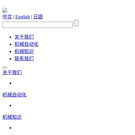
中文
|
English
|
日語
关于我们
机械自动化
机械知识
联系我们
关于我们
机械自动化
机械知识