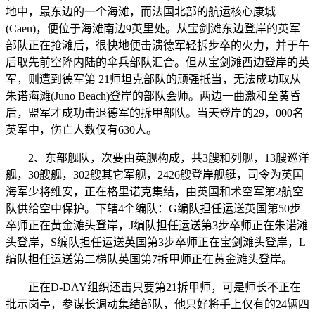
地中，最东边的一个海滩，而法国北部的航运核心康城
(Caen)，便位于海滩南边9英里处。从宝剑滩东边登岸的英军
部队正在抢滩后，很快地便击溃德军轻拆步卒的火力，并于午
后取先前空降内陆的伞兵部队汇合。但从宝剑滩西边登岸的英
军，则遭到德军第 21师坦克部队的顽强抵当，无法成功取从
朱诺海滩(Juno Beach)登岸的部队会师。两边一曲激和至黄昏
后，盟军才成功击退德军的拆甲部队。当天登岸的29，000名
英军中，伤亡人数仅有630人。
2、东部舰队，次要由英舰构成，共3艘和列舰，13艘巡洋
舰，30艘舰，302艘其它军舰，2426艘登岸舰艇，司令为英国
海军少将维安，正在格里诺克集结，由英国和术空军第2航空
队供给空中保护。下辖4个编队：G编队担任运送英国第50步
卒师正在黄金滩头登岸，J编队担任运送第3步卒师正在朱诺滩
头登岸，S编队担任运送英国第3步卒师正在宝剑滩头登岸，L
编队担任运送第二梯队英国第7拆甲师正在黄金滩头登岸。
正在D-DAY组织还击只要第21拆甲师，可是师长不正在
批示岗亭，参谋长调动集结部队，他只好将手上仅有的24辆四