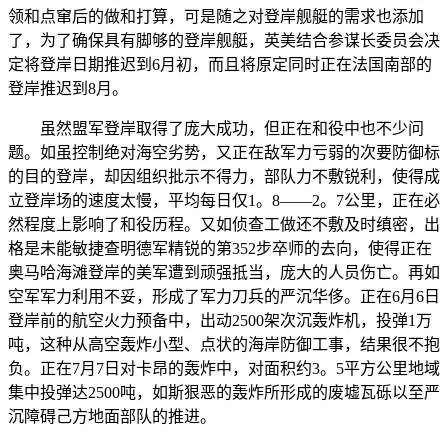
领和点窜后的做和打算，可是随之对登岸舰艇的需求也添加
了，为了确保具有脚够的登岸舰艇，英美结合参谋长委员会决
定将登岸日期推迟到6月初，而且将原定同时正在法国南部的
登岸推迟到8月。
虽然盟军登岸取得了庞大成功，但正在和役中也不少问
题。如虽控制绝对海空劣势，又正在敌军力亏弱的次要防御标
的目的登岸，却因组织批示不得力，部队力不敷锐利，使得成
立登岸场的速度太慢，平均每日仅1。8——2。7公里，正在必
然程度上影响了和役历程。又如侦查工做还不敷及时缜密，出
格是未能敏捷查明德军精锐的第352步卒师的去向，使得正在
奥马哈海滩登岸的美军遭到顽强抵当，庞大的人员伤亡。再如
空军军力利用不妥，形成了军力刀兵的严沉华侈。正在6月6日
登岸前的航空火力预备中，出动2500架次沉轰炸机，投弹1万
吨，这种从高空轰炸小型、点状的海岸防御工事，结果很不抱
负。正在7月7日对卡昂的轰炸中，对面积约3。5平方公里地域
集中投弹达2500吨，如斯狠恶的轰炸所形成的废墟瓦砾以至严
沉障碍己方地面部队的推进。