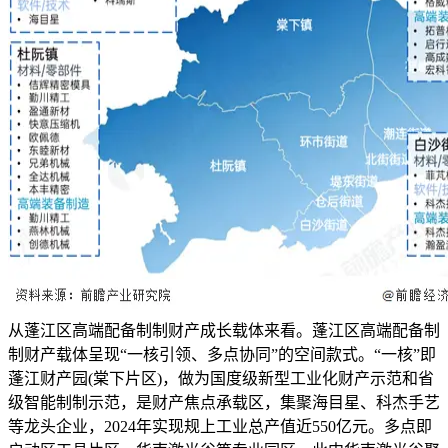
从蓬江区高端配备制制财产成长载体来看。蓬江区高端配备制
制财产载体呈现“一核引领、多点协同”的空间款式。“一核”即
蓬江财产园(棠下片区)，做为国度级新型工业化财产示范和省
级智能制制示范，是财产焦点承载区，集聚海目星、科杰手艺
等龙头企业，2024年实现规上工业总产值近550亿元。多点即