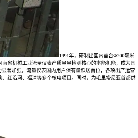
1991年，研制出国内首台Φ200毫米
河南省机械工业流量仪表产质量量检测核心的本能机能，成为国
营活力显著加强，流量仪表国内用户保有量跃居首位，各项出产运营
岭澳、红沿河、福清等多个核电项目。同时，为毛里塔尼亚首都供