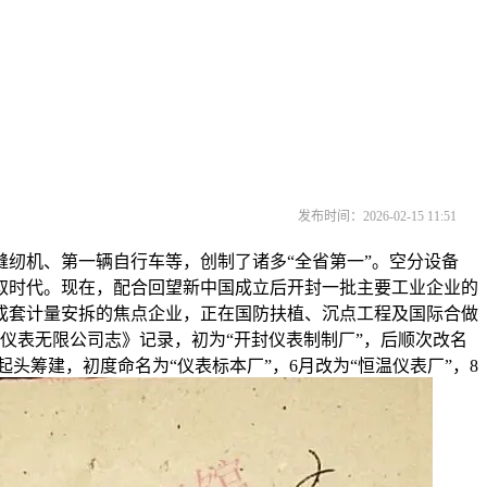
发布时间：2026-02-15 11:51
纫机、第一辆自行车等，创制了诸多“全省第一”。空分设备
取时代。现在，配合回望新中国成立后开封一批主要工业企业的
成套计量安拆的焦点企业，正在国防扶植、沉点工程及国际合做
封仪表无限公司志》记录，初为“开封仪表制制厂”，后顺次改名
起头筹建，初度命名为“仪表标本厂”，6月改为“恒温仪表厂”，8