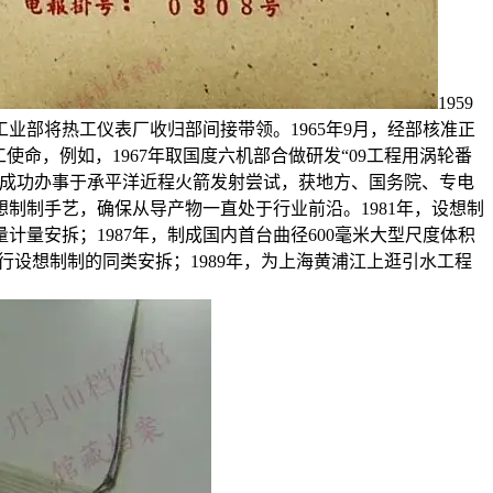
1959
业部将热工仪表厂收归部间接带领。1965年9月，经部核准正
命，例如，1967年取国度六机部合做研发“09工程用涡轮番
计，成功办事于承平洋近程火箭发射尝试，获地方、国务院、专电
制制手艺，确保从导产物一直处于行业前沿。1981年，设想制
量安拆；1987年，制成国内首台曲径600毫米大型尺度体积
自行设想制制的同类安拆；1989年，为上海黄浦江上逛引水工程