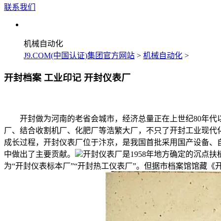
联系我们
机械自动化
J9.COM(中国认证)集团官方网站
>
机械自动化
>
开封档案 工业印记 开封仪表厂
开封做为河南的老省会城市，经济总量正在上世纪80年代以
厂、结合收割机厂、化肥厂等浩繁大厂，不只了开封工业现代
成长过程，开封仪表厂位于汴京，是我国首批采用国产设备、
中做出了主要贡献。
开封仪表厂是1958年地方确定的沉点
为“开封仪表标本厂”“开封热工仪表厂”。但据市档案馆馆藏《开