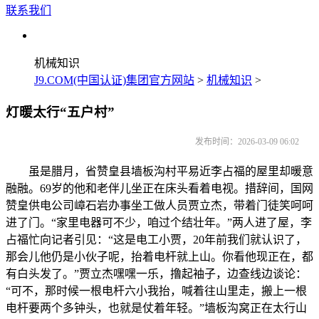
联系我们
机械知识
J9.COM(中国认证)集团官方网站
>
机械知识
>
灯暖太行“五户村”
发布时间：2026-03-09 06:02
虽是腊月，省赞皇县墙板沟村平易近李占福的屋里却暖意
融融。69岁的他和老伴儿坐正在床头看着电视。措辞间，国网
赞皇供电公司嶂石岩办事坐工做人员贾立杰，带着门徒笑呵呵
进了门。“家里电器可不少，咱过个结壮年。”两人进了屋，李
占福忙向记者引见：“这是电工小贾，20年前我们就认识了，
那会儿他仍是小伙子呢，抬着电杆就上山。你看他现正在，都
有白头发了。”贾立杰嘿嘿一乐，撸起袖子，边查线边谈论：
“可不，那时候一根电杆六小我抬，喊着往山里走，搬上一根
电杆要两个多钟头，也就是仗着年轻。”墙板沟窝正在太行山